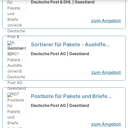
(m/w/d)
neu
Deutsche Post & DHL | Geestland
zum Angebot
Sortierer für Pakete - Aushilfe
(m/w/d)
neu
Deutsche Post AG | Geestland
zum Angebot
Postbote für Pakete und Briefe
(m/w/d)
neu
Deutsche Post AG | Geestland
zum Angebot