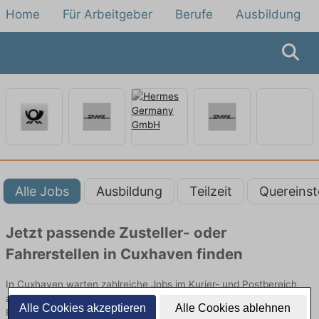
Home
Für Arbeitgeber
Berufe
Ausbildung
Alle Jobs
Ausbildung
Teilzeit
Quereinst
Jetzt passende Zusteller- oder
Fahrerstellen in Cuxhaven finden
In Cuxhaven warten zahlreiche Jobs im Kurier- und Postbereich
auf dich. Ob mit oder ohne Erfahrung – finde deinen neuen Job als
Alle Cookies akzeptieren
Alle Cookies ablehnen
Fahrer, Bote oder Zusteller direkt in deiner Stadt.