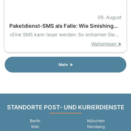
09. August
Paketdienst-SMS als Falle: Wie Smishing
Handys, Daten und Geld bedroht
«Eine SMS kann teuer werden: So enttarnen Sie
Paket-Betrug»
Weiterlesen ⮞
Mehr ⮞
STANDORTE POST- UND KURIERDIENSTE
Berlin
München
Köln
Nürnberg