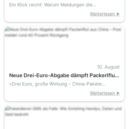
Meldeformular, Hitze und Umbruch drücken
Ein Klick reicht: Warum Meldungen die
auf die Statistik
Poststatistik explodieren
Weiterlesen ⮞
10. August
Neue Drei-Euro-Abgabe dämpft Packerlflut
aus China – Post meldet rund 40 Prozent
«Drei Euro, große Wirkung – China-Pakete
Rückgang
brechen ein»
Weiterlesen ⮞