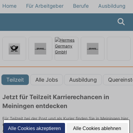
Home
Für Arbeitgeber
Berufe
Ausbildung
Teilzeit
Alle Jobs
Ausbildung
Quereinst
Jetzt für Teilzeit Karrierechancen in
Meiningen entdecken
Für Teilzeit bei der Post und als Kurier finden Sie in Meiningen hier
die aktuellsten Angebote. Entdecken Sie freie Optionen von Top-
Alle Cookies akzeptieren
Alle Cookies ablehnen
Arbeitgebern und bewerben Sie sich noch heute.