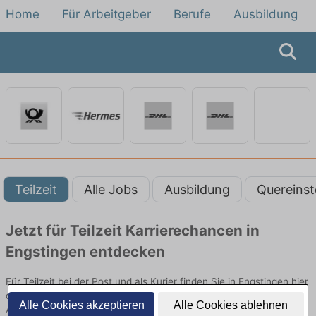
Home
Für Arbeitgeber
Berufe
Ausbildung
Teilzeit
Alle Jobs
Ausbildung
Quereinst
Jetzt für Teilzeit Karrierechancen in
Engstingen entdecken
Für Teilzeit bei der Post und als Kurier finden Sie in Engstingen hier
die aktuellsten Angebote. Entdecken Sie freie Optionen von Top-
Alle Cookies akzeptieren
Alle Cookies ablehnen
Arbeitgebern und bewerben Sie sich noch heute.