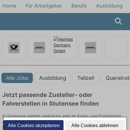
Home
Für Arbeitgeber
Berufe
Ausbildung
Alle Jobs
Ausbildung
Teilzeit
Quereinst
Jetzt passende Zusteller- oder
Fahrerstellen in Stutensee finden
In Stutensee warten zahlreiche Jobs im Kurier- und Postbereich
auf dich. Ob mit oder ohne Erfahrung – finde deinen neuen Job als
Alle Cookies akzeptieren
Alle Cookies ablehnen
Fahrer, Bote oder Zusteller direkt in deiner Stadt.