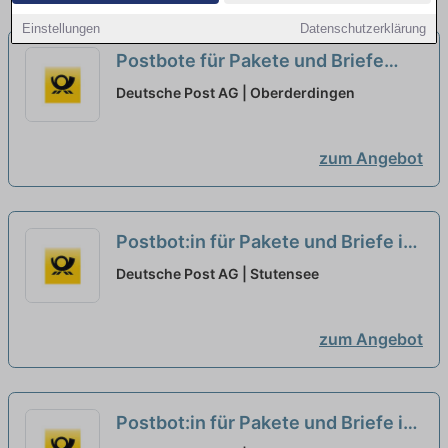
Einstellungen
Datenschutzerklärung
Postbote für Pakete und Briefe
(m/w/d)
neu
Deutsche Post AG | Oberderdingen
zum Angebot
Postbot:in für Pakete und Briefe in
Stutensee
neu
Deutsche Post AG | Stutensee
zum Angebot
Postbot:in für Pakete und Briefe in