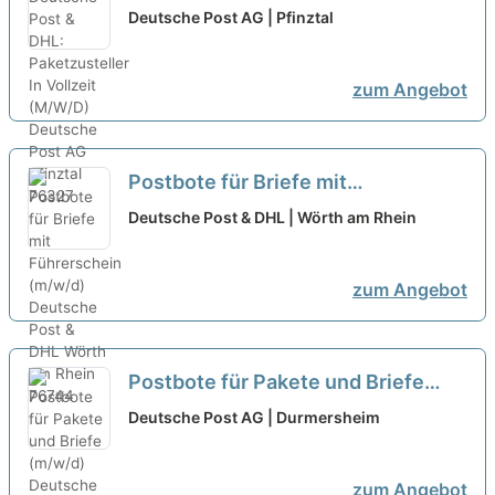
Paketzusteller In Vollzeit (M/W/D)
Deutsche Post AG | Pfinztal
neu
zum Angebot
Postbote für Briefe mit
Führerschein (m/w/d)
neu
Deutsche Post & DHL | Wörth am Rhein
zum Angebot
Postbote für Pakete und Briefe
(m/w/d)
neu
Deutsche Post AG | Durmersheim
zum Angebot