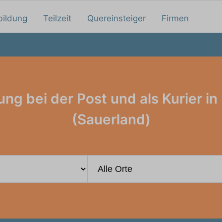
bildung
Teilzeit
Quereinsteiger
Firmen
ung bei der Post und als Kurier i
(Sauerland)