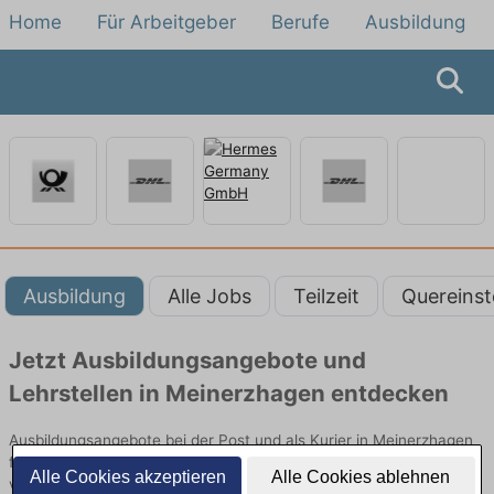
Home
Für Arbeitgeber
Berufe
Ausbildung
Ausbildung
Alle Jobs
Teilzeit
Quereinst
Jetzt Ausbildungsangebote und
Lehrstellen in Meinerzhagen entdecken
Ausbildungsangebote bei der Post und als Kurier in Meinerzhagen
finden Sie von namhaften Firmen. Entdecken Sie freie Optionen
Alle Cookies akzeptieren
Alle Cookies ablehnen
von Top-Arbeitgebern und bewerben Sie sich noch heute.