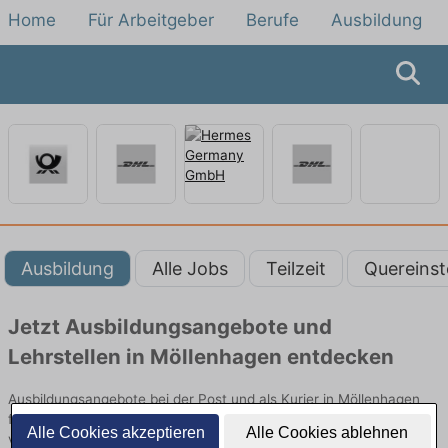
Home
Für Arbeitgeber
Berufe
Ausbildung
Ausbildung
Alle Jobs
Teilzeit
Quereinst
Jetzt Ausbildungsangebote und
Lehrstellen in Möllenhagen entdecken
Ausbildungsangebote bei der Post und als Kurier in Möllenhagen
finden Sie von namhaften Firmen. Entdecken Sie freie Optionen
Alle Cookies akzeptieren
Alle Cookies ablehnen
von Top-Arbeitgebern und bewerben Sie sich noch heute.