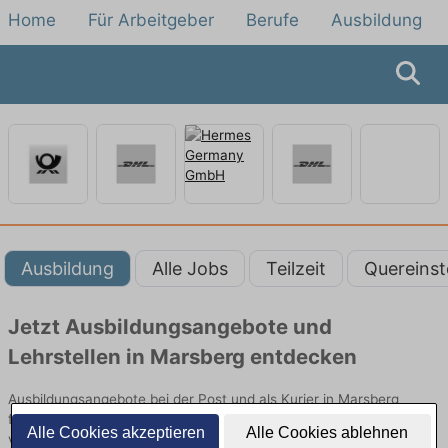
Home
Für Arbeitgeber
Berufe
Ausbildung
Ausbildung
Alle Jobs
Teilzeit
Quereinst
Jetzt Ausbildungsangebote und
Lehrstellen in Marsberg entdecken
Ausbildungsangebote bei der Post und als Kurier in Marsberg
finden Sie von namhaften Firmen. Entdecken Sie freie Optionen
Alle Cookies akzeptieren
Alle Cookies ablehnen
von Top-Arbeitgebern und bewerben Sie sich noch heute.