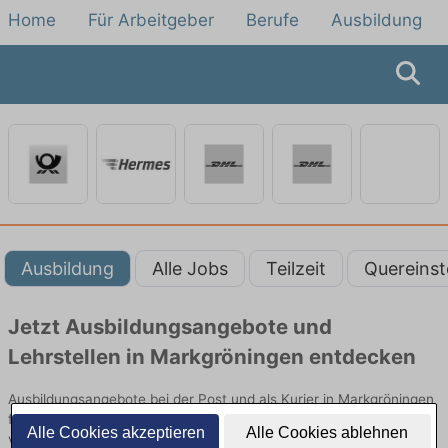
Home
Für Arbeitgeber
Berufe
Ausbildung
Ausbildung
Alle Jobs
Teilzeit
Quereinst
Jetzt Ausbildungsangebote und
Lehrstellen in Markgröningen entdecken
Ausbildungsangebote bei der Post und als Kurier in Markgröningen
finden Sie von namhaften Firmen. Entdecken Sie freie Optionen
Alle Cookies akzeptieren
Alle Cookies ablehnen
von Top-Arbeitgebern und bewerben Sie sich noch heute.