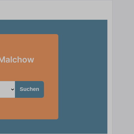
n Malchow
Suchen