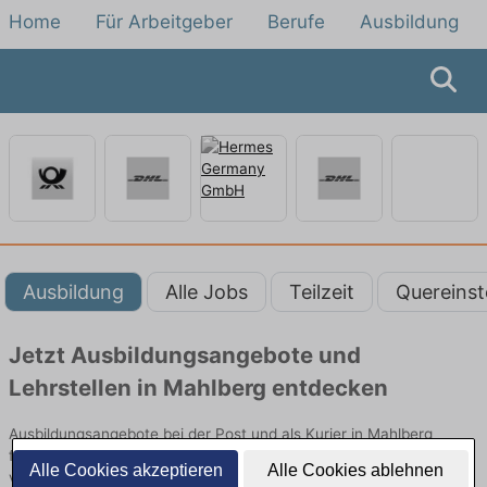
Home
Für Arbeitgeber
Berufe
Ausbildung
Ausbildung
Alle Jobs
Teilzeit
Quereinst
Jetzt Ausbildungsangebote und
Lehrstellen in Mahlberg entdecken
Ausbildungsangebote bei der Post und als Kurier in Mahlberg
finden Sie von namhaften Firmen. Entdecken Sie freie Optionen
Alle Cookies akzeptieren
Alle Cookies ablehnen
von Top-Arbeitgebern und bewerben Sie sich noch heute.