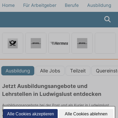
Home
Für Arbeitgeber
Berufe
Ausbildung
Ausbildung
Alle Jobs
Teilzeit
Quereinst
Jetzt Ausbildungsangebote und
Lehrstellen in Ludwigslust entdecken
Ausbildungsangebote bei der Post und als Kurier in Ludwigslust
finden Sie von namhaften Firmen. Entdecken Sie freie Optionen
Alle Cookies akzeptieren
Alle Cookies ablehnen
von Top-Arbeitgebern und bewerben Sie sich noch heute.