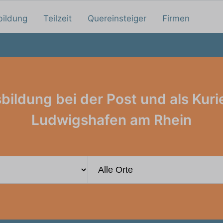
bildung
Teilzeit
Quereinsteiger
Firmen
bildung bei der Post und als Kurie
Ludwigshafen am Rhein