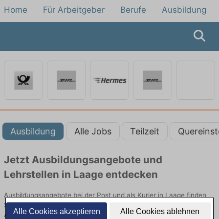
Home
Für Arbeitgeber
Berufe
Ausbildung
Ausbildung
Alle Jobs
Teilzeit
Quereinst
Jetzt Ausbildungsangebote und
Lehrstellen in Laage entdecken
Ausbildungsangebote bei der Post und als Kurier in Laage finden
Sie von namhaften Firmen. Entdecken Sie freie Optionen von Top-
Alle Cookies akzeptieren
Alle Cookies ablehnen
Arbeitgebern und bewerben Sie sich noch heute.