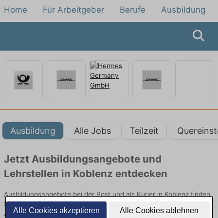
Home
Für Arbeitgeber
Berufe
Ausbildung
Ausbildung
Alle Jobs
Teilzeit
Quereinst
Jetzt Ausbildungsangebote und
Lehrstellen in Koblenz entdecken
Ausbildungsangebote bei der Post und als Kurier in Koblenz finden
Sie von namhaften Firmen. Entdecken Sie freie Optionen von Top-
Alle Cookies akzeptieren
Alle Cookies ablehnen
Arbeitgebern und bewerben Sie sich noch heute.