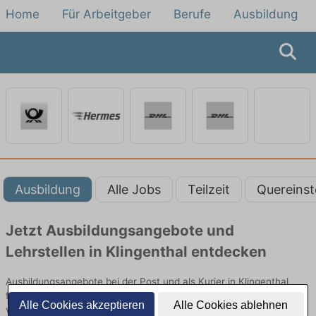
Home
Für Arbeitgeber
Berufe
Ausbildung
Ausbildung
Alle Jobs
Teilzeit
Quereinst
Jetzt Ausbildungsangebote und
Lehrstellen in Klingenthal entdecken
Ausbildungsangebote bei der Post und als Kurier in Klingenthal
finden Sie von namhaften Firmen. Entdecken Sie freie Optionen
Alle Cookies akzeptieren
Alle Cookies ablehnen
von Top-Arbeitgebern und bewerben Sie sich noch heute.