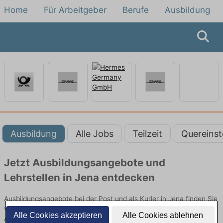
Home
Für Arbeitgeber
Berufe
Ausbildung
Ausbildung
Alle Jobs
Teilzeit
Quereinst
Jetzt Ausbildungsangebote und
Lehrstellen in Jena entdecken
Ausbildungsangebote bei der Post und als Kurier in Jena finden Sie
von namhaften Firmen. Entdecken Sie freie Optionen von Top-
Alle Cookies akzeptieren
Alle Cookies ablehnen
Arbeitgebern und bewerben Sie sich noch heute.