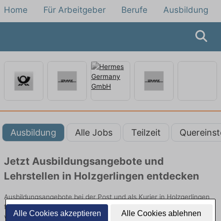
Home
Für Arbeitgeber
Berufe
Ausbildung
Ausbildung
Alle Jobs
Teilzeit
Quereinst
Jetzt Ausbildungsangebote und
Lehrstellen in Holzgerlingen entdecken
Ausbildungsangebote bei der Post und als Kurier in Holzgerlingen
finden Sie von namhaften Firmen. Entdecken Sie freie Optionen
Alle Cookies akzeptieren
Alle Cookies ablehnen
von Top-Arbeitgebern und bewerben Sie sich noch heute.