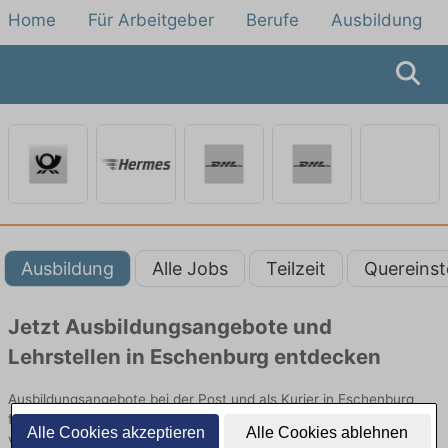
Home
Für Arbeitgeber
Berufe
Ausbildung
Ausbildung
Alle Jobs
Teilzeit
Quereinst
Jetzt Ausbildungsangebote und
Lehrstellen in Eschenburg entdecken
Ausbildungsangebote bei der Post und als Kurier in Eschenburg
finden Sie von namhaften Firmen. Entdecken Sie freie Optionen
Alle Cookies akzeptieren
Alle Cookies ablehnen
von Top-Arbeitgebern und bewerben Sie sich noch heute.