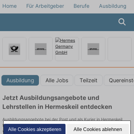
Home
Für Arbeitgeber
Berufe
Ausbildung
Ausbildung
Alle Jobs
Teilzeit
Quereinst
Jetzt Ausbildungsangebote und
Lehrstellen in Hermeskeil entdecken
Ausbildungsangebote bei der Post und als Kurier in Hermeskeil
finden Sie von namhaften Firmen. Entdecken Sie freie Optionen
Alle Cookies akzeptieren
Alle Cookies ablehnen
von Top-Arbeitgebern und bewerben Sie sich noch heute.