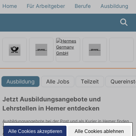
Home
Für Arbeitgeber
Berufe
Ausbildung
Ausbildung
Alle Jobs
Teilzeit
Quereinst
Jetzt Ausbildungsangebote und
Lehrstellen in Hemer entdecken
Ausbildungsangebote bei der Post und als Kurier in Hemer finden
Sie von namhaften Firmen. Entdecken Sie freie Optionen von Top-
Alle Cookies akzeptieren
Alle Cookies ablehnen
Arbeitgebern und bewerben Sie sich noch heute.