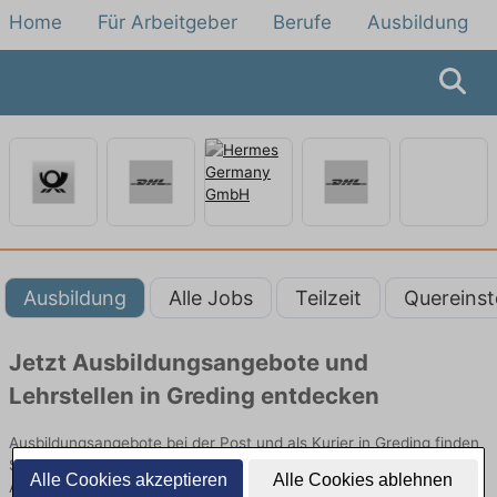
Home
Für Arbeitgeber
Berufe
Ausbildung
Ausbildung
Alle Jobs
Teilzeit
Quereinst
Jetzt Ausbildungsangebote und
Lehrstellen in Greding entdecken
Ausbildungsangebote bei der Post und als Kurier in Greding finden
Sie von namhaften Firmen. Entdecken Sie freie Optionen von Top-
Alle Cookies akzeptieren
Alle Cookies ablehnen
Arbeitgebern und bewerben Sie sich noch heute.