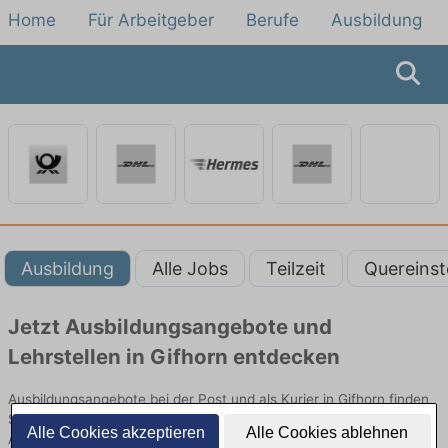
Home
Für Arbeitgeber
Berufe
Ausbildung
Ausbildung
Alle Jobs
Teilzeit
Quereinst
Jetzt Ausbildungsangebote und
Lehrstellen in Gifhorn entdecken
Ausbildungsangebote bei der Post und als Kurier in Gifhorn finden
Sie von namhaften Firmen. Entdecken Sie freie Optionen von Top-
Alle Cookies akzeptieren
Alle Cookies ablehnen
Arbeitgebern und bewerben Sie sich noch heute.