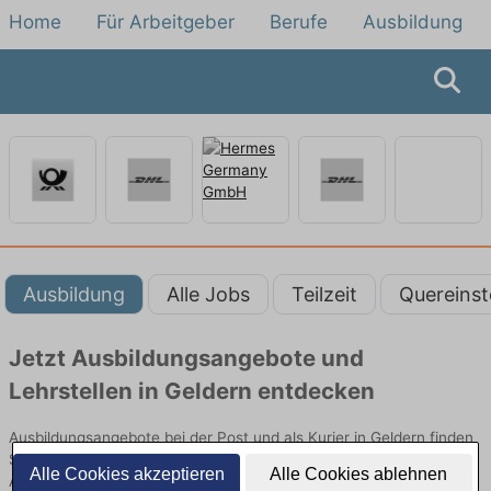
Home
Für Arbeitgeber
Berufe
Ausbildung
Ausbildung
Alle Jobs
Teilzeit
Quereinst
Jetzt Ausbildungsangebote und
Lehrstellen in Geldern entdecken
Ausbildungsangebote bei der Post und als Kurier in Geldern finden
Sie von namhaften Firmen. Entdecken Sie freie Optionen von Top-
Alle Cookies akzeptieren
Alle Cookies ablehnen
Arbeitgebern und bewerben Sie sich noch heute.