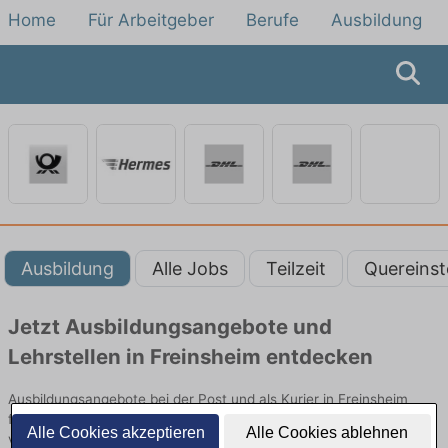
Home
Für Arbeitgeber
Berufe
Ausbildung
Ausbildung
Alle Jobs
Teilzeit
Quereinst
Jetzt Ausbildungsangebote und
Lehrstellen in Freinsheim entdecken
Ausbildungsangebote bei der Post und als Kurier in Freinsheim
finden Sie von namhaften Firmen. Entdecken Sie freie Optionen
Alle Cookies akzeptieren
Alle Cookies ablehnen
von Top-Arbeitgebern und bewerben Sie sich noch heute.