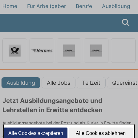
Home
Für Arbeitgeber
Berufe
Ausbildung
Ausbildung
Alle Jobs
Teilzeit
Quereinst
Jetzt Ausbildungsangebote und
Lehrstellen in Erwitte entdecken
Ausbildungsangebote bei der Post und als Kurier in Erwitte finden
Sie von namhaften Firmen. Entdecken Sie freie Optionen von Top-
Alle Cookies akzeptieren
Alle Cookies ablehnen
Arbeitgebern und bewerben Sie sich noch heute.