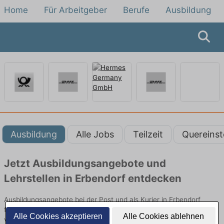
Home
Für Arbeitgeber
Berufe
Ausbildung
Ausbildung
Alle Jobs
Teilzeit
Quereinst
Jetzt Ausbildungsangebote und
Lehrstellen in Erbendorf entdecken
Ausbildungsangebote bei der Post und als Kurier in Erbendorf
finden Sie von namhaften Firmen. Entdecken Sie freie Optionen
Alle Cookies akzeptieren
Alle Cookies ablehnen
von Top-Arbeitgebern und bewerben Sie sich noch heute.