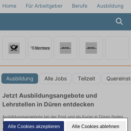
Home
Für Arbeitgeber
Berufe
Ausbildung
Ausbildung
Alle Jobs
Teilzeit
Quereinst
Jetzt Ausbildungsangebote und
Lehrstellen in Düren entdecken
Ausbildungsangebote bei der Post und als Kurier in Düren finden
Sie von namhaften Firmen. Entdecken Sie freie Optionen von Top-
Alle Cookies akzeptieren
Alle Cookies ablehnen
Arbeitgebern und bewerben Sie sich noch heute.