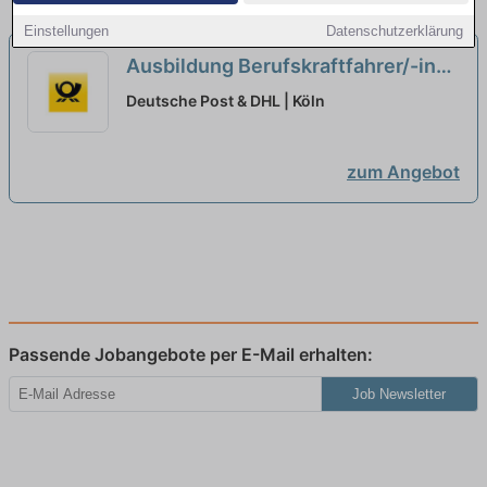
Einstellungen
Datenschutzerklärung
Ausbildung Berufskraftfahrer/-in
(m/w/d) in 2026
neu
Deutsche Post & DHL | Köln
zum Angebot
Passende Jobangebote per E-Mail erhalten:
Job Newsletter