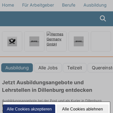
Home
Für Arbeitgeber
Berufe
Ausbildung
Ausbildung
Alle Jobs
Teilzeit
Quereinst
Jetzt Ausbildungsangebote und
Lehrstellen in Dillenburg entdecken
Ausbildungsangebote bei der Post und als Kurier in Dillenburg
finden Sie von namhaften Firmen. Entdecken Sie freie Optionen
Alle Cookies akzeptieren
Alle Cookies ablehnen
von Top-Arbeitgebern und bewerben Sie sich noch heute.