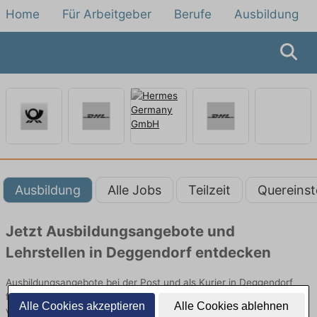
Home
Für Arbeitgeber
Berufe
Ausbildung
Ausbildung
Alle Jobs
Teilzeit
Quereinst
Jetzt Ausbildungsangebote und
Lehrstellen in Deggendorf entdecken
Ausbildungsangebote bei der Post und als Kurier in Deggendorf
finden Sie von namhaften Firmen. Entdecken Sie freie Optionen
Alle Cookies akzeptieren
Alle Cookies ablehnen
von Top-Arbeitgebern und bewerben Sie sich noch heute.