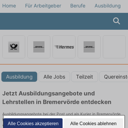
Home
Für Arbeitgeber
Berufe
Ausbildung
Ausbildung
Alle Jobs
Teilzeit
Quereinst
Jetzt Ausbildungsangebote und
Lehrstellen in Bremervörde entdecken
Ausbildungsangebote bei der Post und als Kurier in Bremervörde
finden Sie von namhaften Firmen. Entdecken Sie freie Optionen
Alle Cookies akzeptieren
Alle Cookies ablehnen
von Top-Arbeitgebern und bewerben Sie sich noch heute.