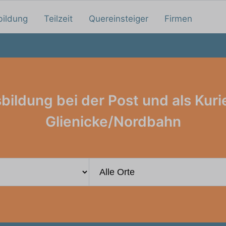
bildung
Teilzeit
Quereinsteiger
Firmen
bildung bei der Post und als Kurie
Glienicke/Nordbahn