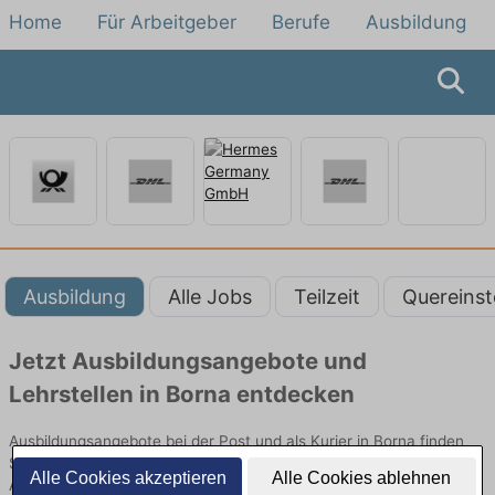
Home
Für Arbeitgeber
Berufe
Ausbildung
Ausbildung
Alle Jobs
Teilzeit
Quereinst
Jetzt Ausbildungsangebote und
Lehrstellen in Borna entdecken
Ausbildungsangebote bei der Post und als Kurier in Borna finden
Sie von namhaften Firmen. Entdecken Sie freie Optionen von Top-
Alle Cookies akzeptieren
Alle Cookies ablehnen
Arbeitgebern und bewerben Sie sich noch heute.