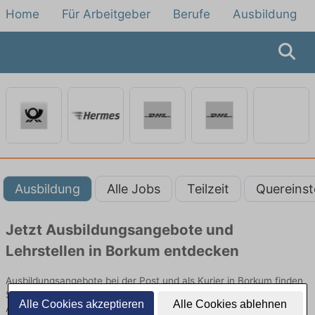
Home
Für Arbeitgeber
Berufe
Ausbildung
Ausbildung
Alle Jobs
Teilzeit
Quereinst
Jetzt Ausbildungsangebote und
Lehrstellen in Borkum entdecken
Ausbildungsangebote bei der Post und als Kurier in Borkum finden
Sie von namhaften Firmen. Entdecken Sie freie Optionen von Top-
Alle Cookies akzeptieren
Alle Cookies ablehnen
Arbeitgebern und bewerben Sie sich noch heute.