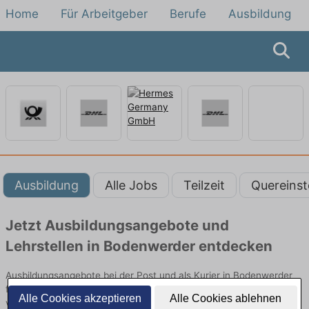
Home
Für Arbeitgeber
Berufe
Ausbildung
Ausbildung
Alle Jobs
Teilzeit
Quereinst
Jetzt Ausbildungsangebote und
Lehrstellen in Bodenwerder entdecken
Ausbildungsangebote bei der Post und als Kurier in Bodenwerder
finden Sie von namhaften Firmen. Entdecken Sie freie Optionen
Alle Cookies akzeptieren
Alle Cookies ablehnen
von Top-Arbeitgebern und bewerben Sie sich noch heute.