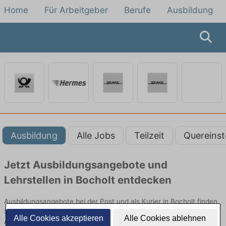
Home
Für Arbeitgeber
Berufe
Ausbildung
Ausbildung
Alle Jobs
Teilzeit
Quereinst
Jetzt Ausbildungsangebote und
Lehrstellen in Bocholt entdecken
Ausbildungsangebote bei der Post und als Kurier in Bocholt finden
Sie von namhaften Firmen. Entdecken Sie freie Optionen von Top-
Alle Cookies akzeptieren
Alle Cookies ablehnen
Arbeitgebern und bewerben Sie sich noch heute.