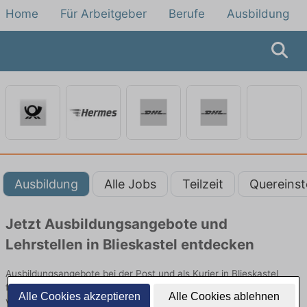
Home
Für Arbeitgeber
Berufe
Ausbildung
Ausbildung
Alle Jobs
Teilzeit
Quereinst
Jetzt Ausbildungsangebote und
Lehrstellen in Blieskastel entdecken
Ausbildungsangebote bei der Post und als Kurier in Blieskastel
finden Sie von namhaften Firmen. Entdecken Sie freie Optionen
Alle Cookies akzeptieren
Alle Cookies ablehnen
von Top-Arbeitgebern und bewerben Sie sich noch heute.