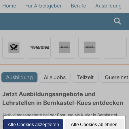
Home
Für Arbeitgeber
Berufe
Ausbildung
Ausbildung
Alle Jobs
Teilzeit
Quereinst
Jetzt Ausbildungsangebote und
Lehrstellen in Bernkastel-Kues entdecken
Ausbildungsangebote bei der Post und als Kurier in Bernkastel-
Kues finden Sie von namhaften Firmen. Entdecken Sie freie
Alle Cookies akzeptieren
Alle Cookies ablehnen
Optionen von Top-Arbeitgebern und bewerben Sie sich noch