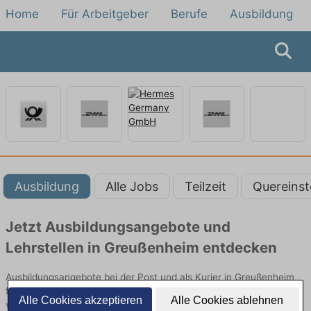
Home
Für Arbeitgeber
Berufe
Ausbildung
Ausbildung
Alle Jobs
Teilzeit
Quereinst
Jetzt Ausbildungsangebote und
Lehrstellen in Greußenheim entdecken
Ausbildungsangebote bei der Post und als Kurier in Greußenheim
finden Sie von namhaften Firmen. Entdecken Sie freie Optionen
Alle Cookies akzeptieren
Alle Cookies ablehnen
von Top-Arbeitgebern und bewerben Sie sich noch heute.