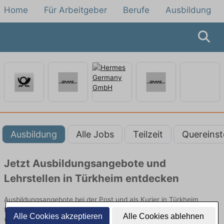
Home
Für Arbeitgeber
Berufe
Ausbildung
Ausbildung
Alle Jobs
Teilzeit
Quereinst
Jetzt Ausbildungsangebote und
Lehrstellen in Türkheim entdecken
Ausbildungsangebote bei der Post und als Kurier in Türkheim
finden Sie von namhaften Firmen. Entdecken Sie freie Optionen
Alle Cookies akzeptieren
Alle Cookies ablehnen
von Top-Arbeitgebern und bewerben Sie sich noch heute.