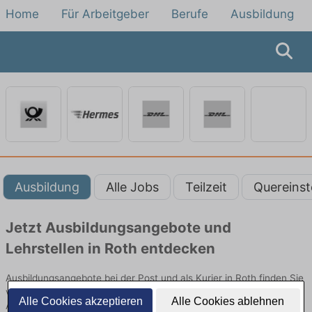
Home
Für Arbeitgeber
Berufe
Ausbildung
Ausbildung
Alle Jobs
Teilzeit
Quereinst
Jetzt Ausbildungsangebote und
Lehrstellen in Roth entdecken
Ausbildungsangebote bei der Post und als Kurier in Roth finden Sie
von namhaften Firmen. Entdecken Sie freie Optionen von Top-
Alle Cookies akzeptieren
Alle Cookies ablehnen
Arbeitgebern und bewerben Sie sich noch heute.