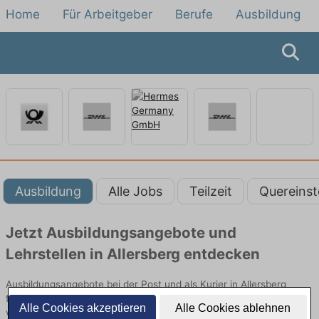
Home
Für Arbeitgeber
Berufe
Ausbildung
Ausbildung
Alle Jobs
Teilzeit
Quereinst
Jetzt Ausbildungsangebote und
Lehrstellen in Allersberg entdecken
Ausbildungsangebote bei der Post und als Kurier in Allersberg
finden Sie von namhaften Firmen. Entdecken Sie freie Optionen
Alle Cookies akzeptieren
Alle Cookies ablehnen
von Top-Arbeitgebern und bewerben Sie sich noch heute.