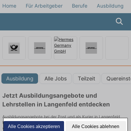
Home
Für Arbeitgeber
Berufe
Ausbildung
Ausbildung
Alle Jobs
Teilzeit
Quereinst
Jetzt Ausbildungsangebote und
Lehrstellen in Langenfeld entdecken
Ausbildungsangebote bei der Post und als Kurier in Langenfeld
finden Sie von namhaften Firmen. Entdecken Sie freie Optionen
Alle Cookies akzeptieren
Alle Cookies ablehnen
von Top-Arbeitgebern und bewerben Sie sich noch heute.