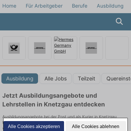
Home
Für Arbeitgeber
Berufe
Ausbildung
Ausbildung
Alle Jobs
Teilzeit
Quereinst
Jetzt Ausbildungsangebote und
Lehrstellen in Knetzgau entdecken
Ausbildungsangebote bei der Post und als Kurier in Knetzgau
finden Sie von namhaften Firmen. Entdecken Sie freie Optionen
Alle Cookies akzeptieren
Alle Cookies ablehnen
von Top-Arbeitgebern und bewerben Sie sich noch heute.