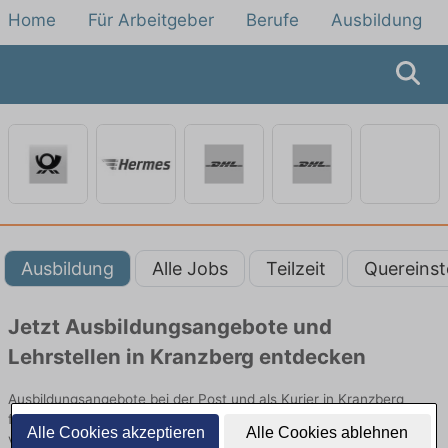
Home
Für Arbeitgeber
Berufe
Ausbildung
Ausbildung
Alle Jobs
Teilzeit
Quereinst
Jetzt Ausbildungsangebote und
Lehrstellen in Kranzberg entdecken
Ausbildungsangebote bei der Post und als Kurier in Kranzberg
finden Sie von namhaften Firmen. Entdecken Sie freie Optionen
Alle Cookies akzeptieren
Alle Cookies ablehnen
von Top-Arbeitgebern und bewerben Sie sich noch heute.