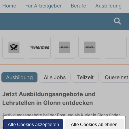
Home
Für Arbeitgeber
Berufe
Ausbildung
Ausbildung
Alle Jobs
Teilzeit
Quereinst
Jetzt Ausbildungsangebote und
Lehrstellen in Glonn entdecken
Ausbildungsangebote bei der Post und als Kurier in Glonn finden
Sie von namhaften Firmen. Entdecken Sie freie Optionen von Top-
Alle Cookies akzeptieren
Alle Cookies ablehnen
Arbeitgebern und bewerben Sie sich noch heute.