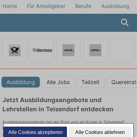
Home
Für Arbeitgeber
Berufe
Ausbildung
Ausbildung
Alle Jobs
Teilzeit
Quereinst
Jetzt Ausbildungsangebote und
Lehrstellen in Teisendorf entdecken
Ausbildungsangebote bei der Post und als Kurier in Teisendorf
finden Sie von namhaften Firmen. Entdecken Sie freie Optionen
Alle Cookies akzeptieren
Alle Cookies ablehnen
von Top-Arbeitgebern und bewerben Sie sich noch heute.