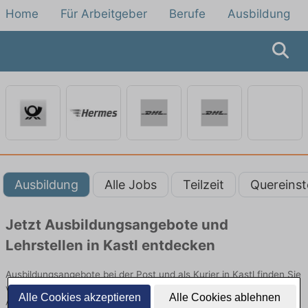
Home
Für Arbeitgeber
Berufe
Ausbildung
Ausbildung
Alle Jobs
Teilzeit
Quereinst
Jetzt Ausbildungsangebote und
Lehrstellen in Kastl entdecken
Ausbildungsangebote bei der Post und als Kurier in Kastl finden Sie
von namhaften Firmen. Entdecken Sie freie Optionen von Top-
Alle Cookies akzeptieren
Alle Cookies ablehnen
Arbeitgebern und bewerben Sie sich noch heute.