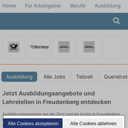
Home
Für Arbeitgeber
Berufe
Ausbildung
Ausbildung
Alle Jobs
Teilzeit
Quereinst
Jetzt Ausbildungsangebote und
Lehrstellen in Freudenberg entdecken
Ausbildungsangebote bei der Post und als Kurier in Freudenberg
finden Sie von namhaften Firmen. Entdecken Sie freie Optionen
Alle Cookies akzeptieren
Alle Cookies ablehnen
von Top-Arbeitgebern und bewerben Sie sich noch heute.